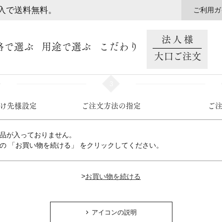
購入で送料無料。
ご利用ガ
法人様
格で選ぶ
用途で選ぶ
こだわり
大口ご注文
3
け先様設定
ご注文方法の指定
ご
品が入っておりません。
の 「お買い物を続ける」 をクリックしてください。
>
アイコンの説明