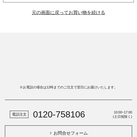
元の画面に戻ってお買い物を続ける
15時まで
のご注文は
※
最短翌日
お届け。
8,000円以上購入で
送料無料
。
※お電話の場合は12時までのご注文で翌日にお届けいたします。
0120-758106
10:00~17:00
電話注文
(土日祝除く)
お問合せフォーム