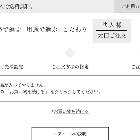
購入で送料無料。
ご利用ガ
法人様
格で選ぶ
用途で選ぶ
こだわり
大口ご注文
3
け先様設定
ご注文方法の指定
ご
品が入っておりません。
の 「お買い物を続ける」 をクリックしてください。
>
アイコンの説明