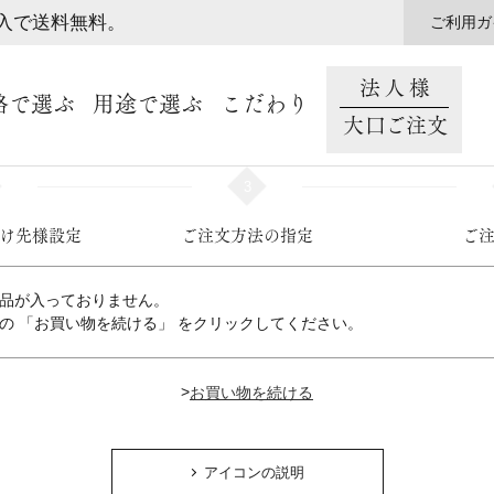
購入で送料無料。
ご利用ガ
法人様
格で選ぶ
用途で選ぶ
こだわり
大口ご注文
3
け先様設定
ご注文方法の指定
ご
品が入っておりません。
の 「お買い物を続ける」 をクリックしてください。
>
アイコンの説明