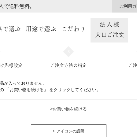
購入で送料無料。
ご利用ガ
法人様
格で選ぶ
用途で選ぶ
こだわり
大口ご注文
3
け先様設定
ご注文方法の指定
ご
品が入っておりません。
の 「お買い物を続ける」 をクリックしてください。
>
アイコンの説明