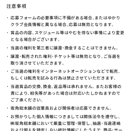
注意事項
応募フォームの必要事項に不備がある場合、またはゆかり
クラブ会員情報と異なる場合、応募は無効となります。
賞品の内容、スケジュール等はやむを得ない事情により変更
となる場合がございます。
当選の権利を第三者に譲渡・換金することはできません。
譲渡・転売された権利・チケット等は無効となり、ご当選を
取り消させていただきます。
ご当選の権利をインターネットオークションなどで転売、
もしくは転売を試みる行為は禁止させていただきます。
当選賞品の交換、換金、返品等は承れません。またお客様の
責により、紛失等があった場合は対応いたしかねますので
ご了承ください。
坂角総本舖の従業員および関係者は応募できません。
お預かりした個人情報につきましては関係法令を遵守し、
㈱坂角総本舖において厳重に管理・保管し、抽選・当選連絡
および個人を特定しない統計情報にしたうえで、商品・サー