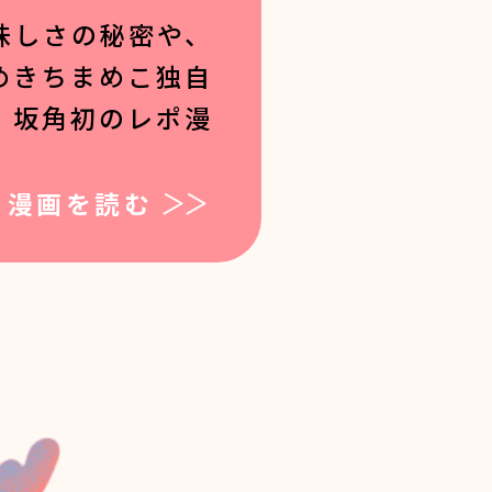
味しさの秘密や、
めきちまめこ独自
、坂角初のレポ漫
漫画を読む