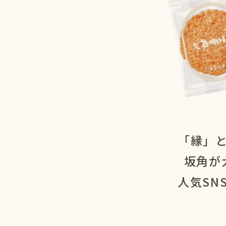
「縁」
坂角が
人気SN