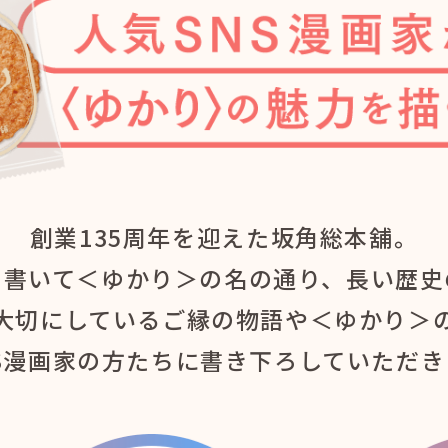
創業135周年を迎えた坂角総本舖。
と書いて＜ゆかり＞の名の通り、
長い歴史
大切にしている
ご縁の物語や＜ゆかり＞
S漫画家の方たちに
書き下ろしていただき