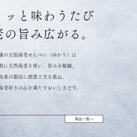
リッと味わうたび
老の旨み広がる。
舖の元祖海老せんべい〈ゆかり〉は
7割に天然海老を使い、旨みを凝縮。
由来の製法に創意工夫を重ね、
海老好きの心を満たすおいしさです。
商品一覧へ