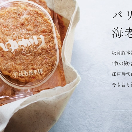
パ
海
坂角総本
1枚の約
江戸時代
今も昔も