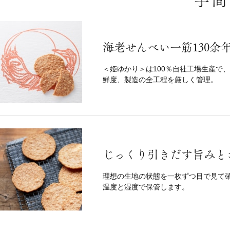
手間
海老せんべい一筋130余
＜姫ゆかり＞は100％自社工場生産で
鮮度、製造の全工程を厳しく管理。
じっくり引きだす旨みと
理想の生地の状態を一枚ずつ目で見て
温度と湿度で保管します。