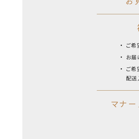
お
ご希
お届
ご希
配送
マナー