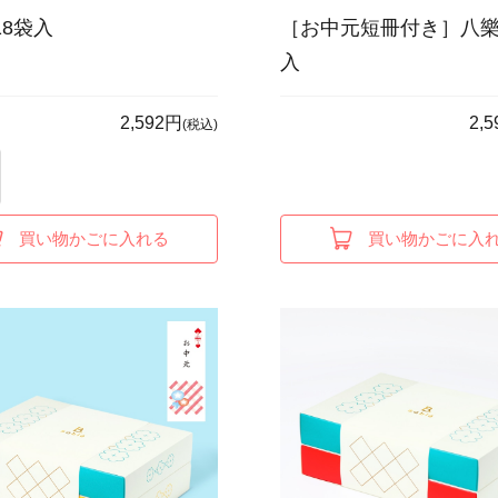
18袋入
［お中元短冊付き］八樂
入
2,592円
2,
(税込)
買い物かごに入れる
買い物かごに入