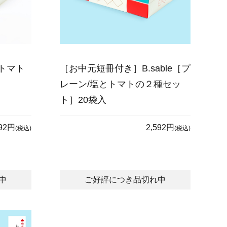
とトマト
［お中元短冊付き］B.sable［プ
レーン/塩とトマトの２種セッ
ト］20袋入
592円
2,592円
(税込)
(税込)
中
ご好評につき品切れ中