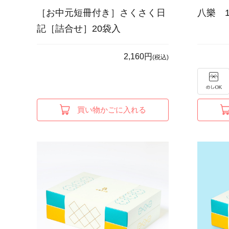
［お中元短冊付き］さくさく日
八樂 
記［詰合せ］20袋入
2,160円
(税込)
買い物かごに入れる