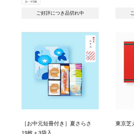
ご好評につき品切れ中
［お中元短冊付き］夏さらさ
東京芝
19枚＋3袋入