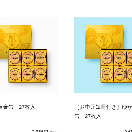
黄金缶 27枚入
［お中元短冊付き］ゆ
缶 27枚入