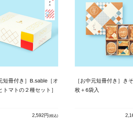
短冊付き］B.sable［オ
［お中元短冊付き］きそ
とトマトの２種セット］
枚＋6袋入
2,592円
2,
(税込)