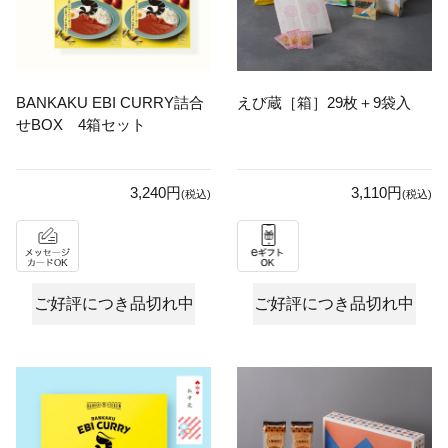
BANKAKU EBI CURRY詰合
えび蔵［箱］29枚＋9袋入
せBOX 4箱セット
3,240円
3,110円
(税込)
(税込)
ご好評につき品切れ中
ご好評につき品切れ中