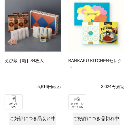
えび蔵［箱］84枚入
BANKAKU KITCHENセレク
ト
5,616円
3,024円
(税込)
(税込)
ご好評につき品切れ中
ご好評につき品切れ中