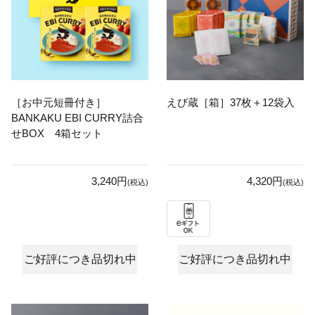
［お中元短冊付き］
えび蔵［箱］37枚＋12袋入
BANKAKU EBI CURRY詰合
せBOX 4箱セット
3,240円
4,320円
(税込)
(税込)
ご好評につき品切れ中
ご好評につき品切れ中