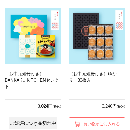
［お中元短冊付き］
［お中元短冊付き］ゆか
BANKAKU KITCHENセレク
り 33枚入
ト
3,024円
3,240円
(税込)
(税込)
ご好評につき品切れ中
買い物かごに入れる