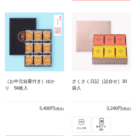
［お中元短冊付き］ゆか
さくさく日記［詰合せ］30
り 56枚入
袋入
5,400円
3,240円
(税込)
(税込)