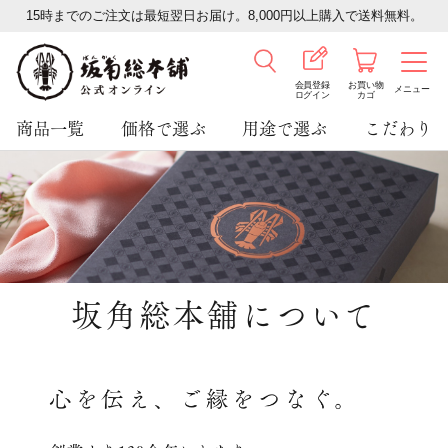
15時までのご注文は最短翌日お届け。8,000円以上購入で送料無料。
会員登録
お買い物
メニュー
ログイン
カゴ
商品一覧
価格で選ぶ
用途で選ぶ
こだわり
坂角総本舖について