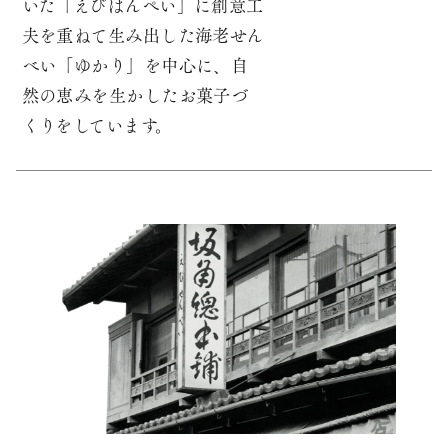
いた「えびはんぺい」に
創意工
夫を重ねて生み出した海老せん
べい「ゆかり」を中心に、
自
然の恵みを生かしたお菓子づ
くりをしています。