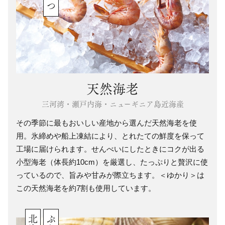
天然海老
三河湾・瀬戸内海・ニューギニア島近海産
その季節に最もおいしい産地から選んだ天然海老を使
用。氷締めや船上凍結により、とれたての鮮度を保って
工場に届けられます。せんべいにしたときにコクが出る
小型海老（体長約10cm）を厳選し、たっぷりと贅沢に使
っているので、旨みや甘みが際立ちます。＜ゆかり＞は
この天然海老を約7割も使用しています。