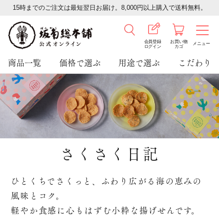
15時までのご注文は最短翌日お届け。8,000円以上購入で送料無料。
会員登録
お買い物
メニュー
ログイン
カゴ
商品一覧
価格で選ぶ
用途で選ぶ
こだわり
さくさく日記
ひとくちでさくっと、ふわり広がる海の恵みの
風味とコク。
軽やか食感に心もはずむ小粋な揚げせんです。