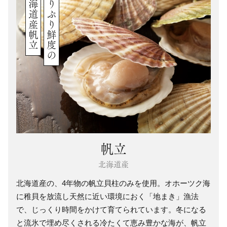
北海道産帆立
ぷりぷり鮮度の
帆立
北海道産
北海道産の、4年物の帆立貝柱のみを使用。オホーツク海
に稚貝を放流し天然に近い環境におく「地まき」漁法
で、じっくり時間をかけて育てられています。冬になる
と流氷で埋め尽くされる冷たくて恵み豊かな海が、帆立