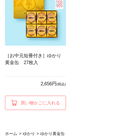
［お中元短冊付き］ゆかり
黄金缶 27枚入
2,656円
(税込)
買い物かごに入れる
ホーム
>
ゆかり
>
ゆかり黄金缶