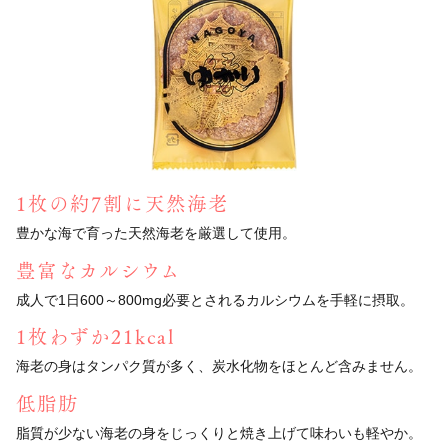
1枚の約7割に天然海老
豊かな海で育った天然海老を厳選して使用。
豊富なカルシウム
成人で1日600～800mg必要とされる
カルシウムを手軽に摂取。
1枚わずか21kcal
海老の身はタンパク質が多く、
炭水化物をほとんど含みません。
低脂肪
脂質が少ない海老の身をじっくりと焼き上げて
味わいも軽やか。