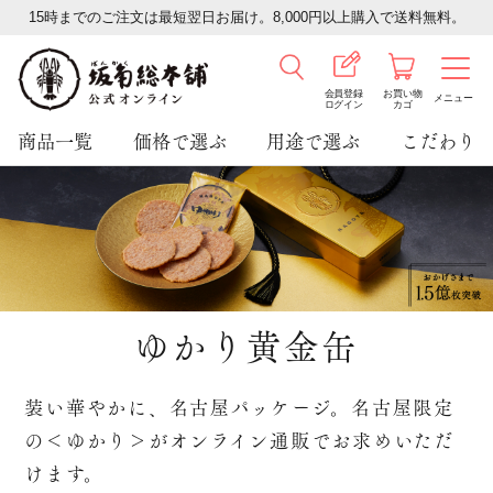
15時までのご注文は最短翌日お届け。8,000円以上購入で送料無料。
会員登録
お買い物
メニュー
ログイン
カゴ
商品一覧
価格で選ぶ
用途で選ぶ
こだわり
ゆかり黄金缶
装い華やかに、名古屋パッケージ。名古屋限定
の＜ゆかり＞がオンライン通販でお求めいただ
けます。