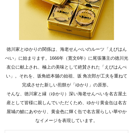
徳川家とゆかりの関係は、海老せんべいのルーツ「えびはん
ぺい」に始まります。1666年（寛文6年）に尾張藩主の徳川光
友公に献上され、極上の美味として絶賛された「えびはんぺ
い」。それを、坂角総本舖の始祖、坂 角次郎が工夫を重ねて
完成させた新しい煎餅が「ゆかり」の原形。
そんな、徳川家と縁（ゆかり）深い海老せんべいを名古屋土
産として皆様に親しんでいただくため、ゆかり黄金缶は名古
屋城の鯱にあやかり、黄金色に輝く缶で名古屋らしい華やか
なイメージを表現しています。