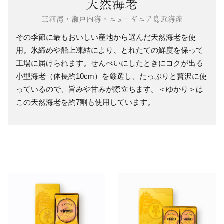
天然海老
三河湾・瀬戸内海・ニューギニア島近海産
その季節に最もおいしい産地から選んだ天然海老を使
用。氷締めや船上凍結により、とれたての鮮度を保って
工場に届けられます。せんべいにしたときにコクが出る
小型海老（体長約10cm）を厳選し、たっぷりと贅沢に使
っているので、旨みや甘みが際立ちます。＜ゆかり＞は
この天然海老を約7割も使用しています。