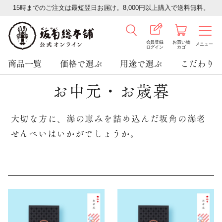
15時までのご注文は最短翌日お届け。8,000円以上購入で送料無料。
会員登録
お買い物
メニュー
ログイン
カゴ
商品一覧
価格で選ぶ
用途で選ぶ
こだわり
お中元・お歳暮
大切な方に、海の恵みを詰め込んだ坂角の海老
せんべいはいかがでしょうか。