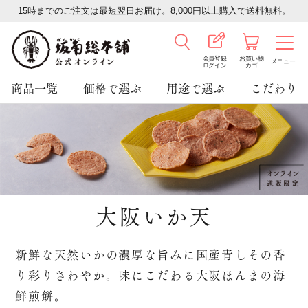
15時までのご注文は最短翌日お届け。8,000円以上購入で送料無料。
会員登録
お買い物
メニュー
ログイン
カゴ
商品一覧
価格で選ぶ
用途で選ぶ
こだわり
大阪いか天
新鮮な天然いかの濃厚な旨みに国産青しその香
り彩りさわやか。味にこだわる大阪ほんまの海
鮮煎餅。