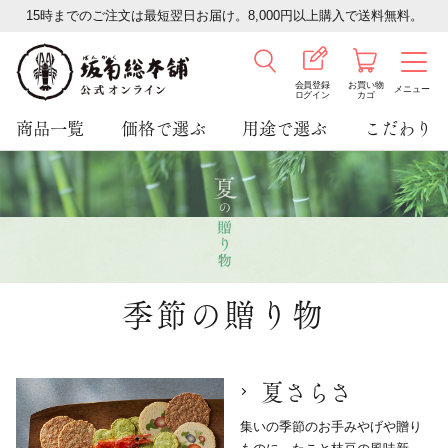
15時までのご注文は最短翌日お届け。8,000円以上購入で送料無料。
会員登録
お買い物
メニュー
ログイン
カゴ
商品一覧
価格で選ぶ
用途で選ぶ
こだわり
季節の贈り物
夏さらさ
集いの季節のお手みやげや贈り