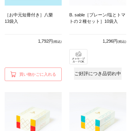
［お中元短冊付き］八樂
B. sable［プレーン/塩とトマ
13袋入
トの２種セット］10袋入
1,792円
1,296円
(税込)
(税込)
ご好評につき品切れ中
買い物かごに入れる