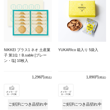
NIKKEI プラス1 ネオ 土産菓
YUKARIco 箱入り 5袋入
子 第1位！B.sable [プレー
ン・塩] 10枚入
1,296円
1,890円
(税込)
(税込)
ご好評につき品切れ中
ご好評につき品切れ中