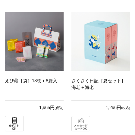
えび蔵［袋］13枚＋8袋入
さくさく日記［夏セット］
海老＋海老
1,965円
1,296円
(税込)
(税込)