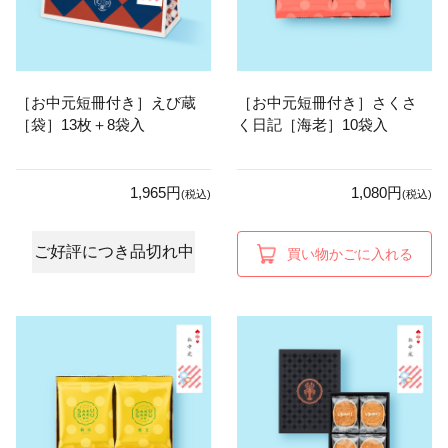
［お中元短冊付き］えび蔵
［お中元短冊付き］さくさ
［袋］13枚＋8袋入
く日記［海老］10袋入
1,965円
1,080円
(税込)
(税込)
ご好評につき品切れ中
買い物かごに入れる