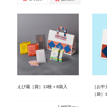
えび蔵［袋］13枚＋8袋入
［お中
［袋］