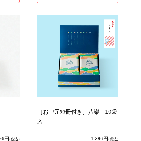
［お中元短冊付き］八樂 10袋
入
296円
1,296円
(税込)
(税込)