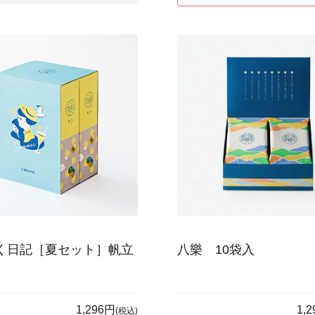
く日記［夏セット］帆立
八樂 10袋入
1,296円
1,
(税込)