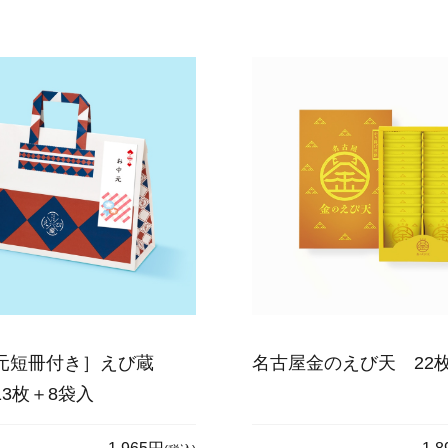
元短冊付き］えび蔵
名古屋金のえび天 22
13枚＋8袋入