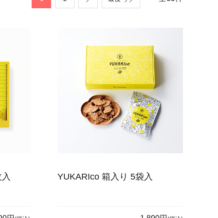
枚入
YUKARIco 箱入り 5袋入