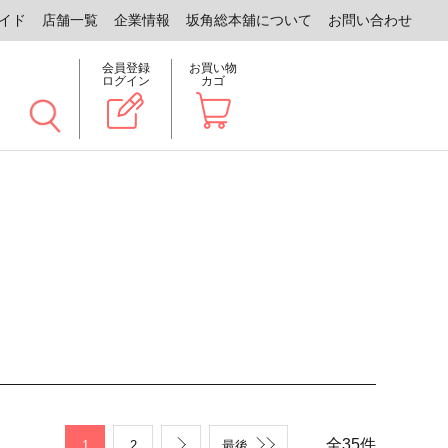
イド
店舗一覧
企業情報
坂角総本舖について
お問い合わせ
会員登録
お買い物
ログイン
カゴ
全
35
件
1
2
最後