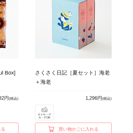
 Box]
さくさく日記［夏セット］海老
＋海老
382円
1,296円
(税込)
(税込)
れる
買い物かごに入れる