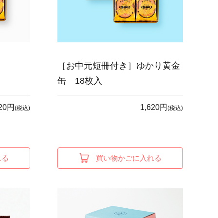
［お中元短冊付き］ゆかり黄金
缶 18枚入
620円
1,620円
(税込)
(税込)
れる
買い物かごに入れる