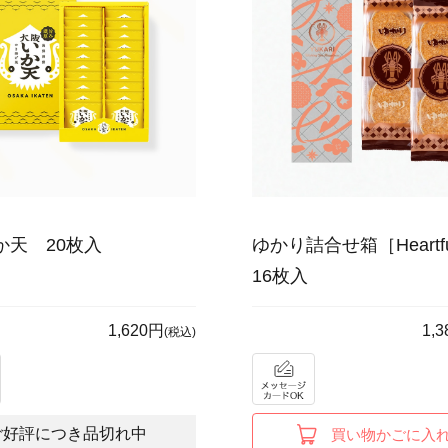
か天 20枚入
ゆかり詰合せ箱［Heartful
16枚入
1,620円
1,
(税込)
ご好評につき品切れ中
買い物かごに入