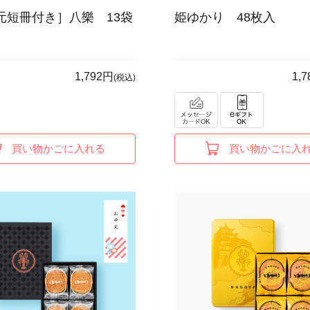
元短冊付き］八樂 13袋
姫ゆかり 48枚入
1,792円
1,
(税込)
買い物かごに入れる
買い物かごに入