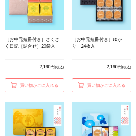
［お中元短冊付き］さくさ
［お中元短冊付き］ゆか
く日記［詰合せ］20袋入
り 24枚入
2,160円
2,160円
(税込)
(税込)
買い物かごに入れる
買い物かごに入れる