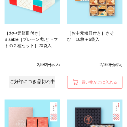
［お中元短冊付き］
［お中元短冊付き］きそ
B.sable［プレーン/塩とトマ
ひ 16枚＋6袋入
トの２種セット］20袋入
2,592円
2,160円
(税込)
(税込)
ご好評につき品切れ中
買い物かごに入れる