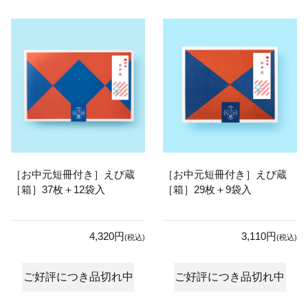
［お中元短冊付き］えび蔵
［お中元短冊付き］えび蔵
［箱］37枚＋12袋入
［箱］29枚＋9袋入
4,320円
3,110円
(税込)
(税込)
ご好評につき品切れ中
ご好評につき品切れ中