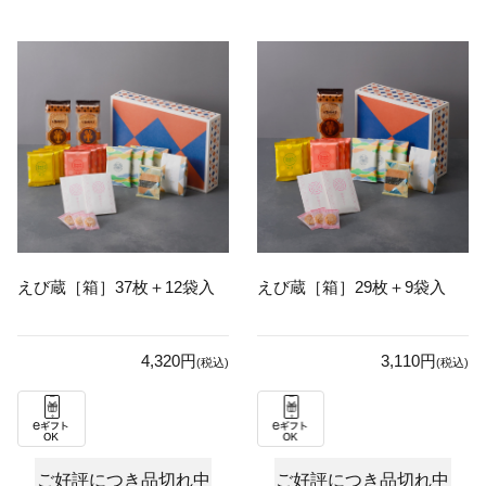
えび蔵［箱］37枚＋12袋入
えび蔵［箱］29枚＋9袋入
4,320円
3,110円
(税込)
(税込)
ご好評につき品切れ中
ご好評につき品切れ中