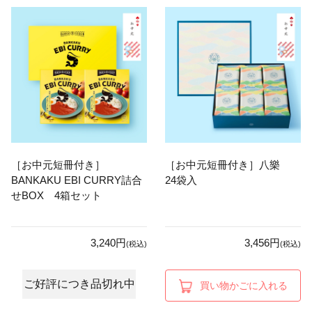
［お中元短冊付き］
［お中元短冊付き］八樂
BANKAKU EBI CURRY詰合
24袋入
せBOX 4箱セット
3,240円
3,456円
(税込)
(税込)
ご好評につき品切れ中
買い物かごに入れる