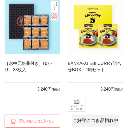
［お中元短冊付き］ゆか
BANKAKU EBI CURRY詰合
り 33枚入
せBOX 4箱セット
3,240円
3,240円
(税込)
(税込)
ご好評につき品切れ中
買い物かごに入れる