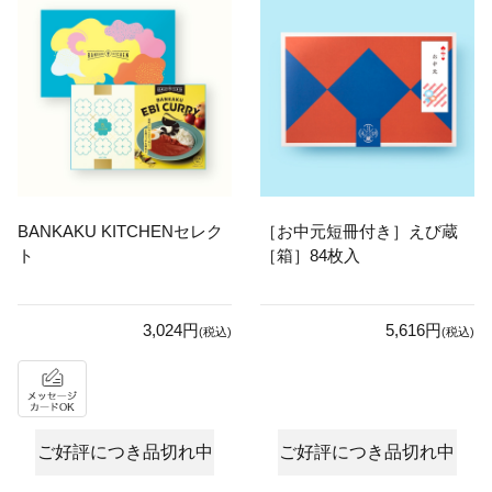
BANKAKU KITCHENセレク
［お中元短冊付き］えび蔵
ト
［箱］84枚入
3,024円
5,616円
(税込)
(税込)
ご好評につき品切れ中
ご好評につき品切れ中