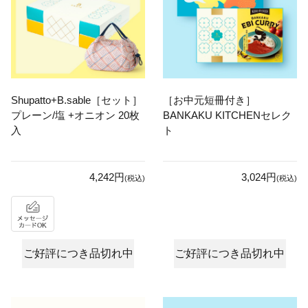
Shupatto+B.sable［セット］
［お中元短冊付き］
プレーン/塩 +オニオン 20枚
BANKAKU KITCHENセレク
入
ト
4,242円
3,024円
(税込)
(税込)
ご好評につき品切れ中
ご好評につき品切れ中