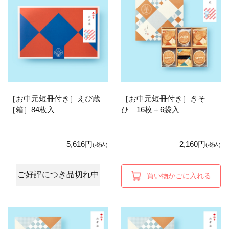
［お中元短冊付き］えび蔵
［お中元短冊付き］きそ
［箱］84枚入
ひ 16枚＋6袋入
5,616円
2,160円
(税込)
(税込)
ご好評につき品切れ中
買い物かごに入れる