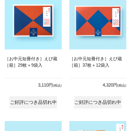
［お中元短冊付き］えび蔵
［お中元短冊付き］えび蔵
［箱］29枚＋9袋入
［箱］37枚＋12袋入
3,110円
4,320円
(税込)
(税込)
ご好評につき品切れ中
ご好評につき品切れ中