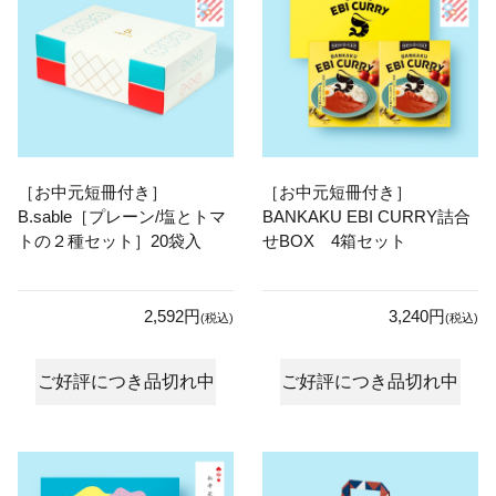
［お中元短冊付き］
［お中元短冊付き］
B.sable［プレーン/塩とトマ
BANKAKU EBI CURRY詰合
トの２種セット］20袋入
せBOX 4箱セット
2,592円
3,240円
(税込)
(税込)
ご好評につき品切れ中
ご好評につき品切れ中