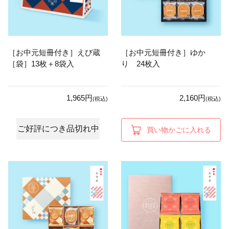
［お中元短冊付き］えび蔵
［お中元短冊付き］ゆか
［袋］13枚＋8袋入
り 24枚入
1,965円
2,160円
(税込)
(税込)
ご好評につき品切れ中
買い物かごに入れる