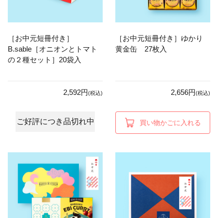
［お中元短冊付き］
［お中元短冊付き］ゆかり
B.sable［オニオンとトマト
黄金缶 27枚入
の２種セット］20袋入
2,592円
2,656円
(税込)
(税込)
ご好評につき品切れ中
買い物かごに入れる