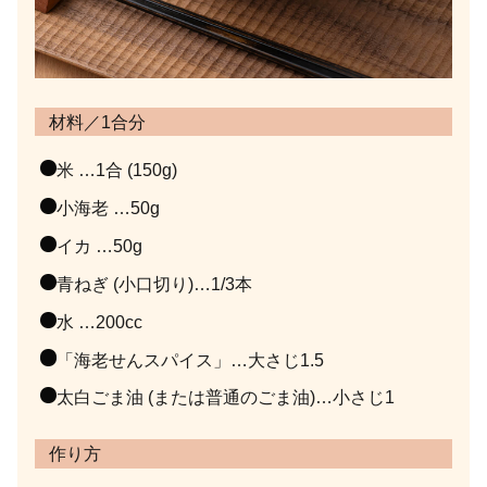
材料／1合分
米 …1合 (150g)
小海老 …50g
イカ …50g
青ねぎ (小口切り)…1/3本
水 …200cc
「海老せんスパイス」…大さじ1.5
太白ごま油 (または普通のごま油)…小さじ1
作り方