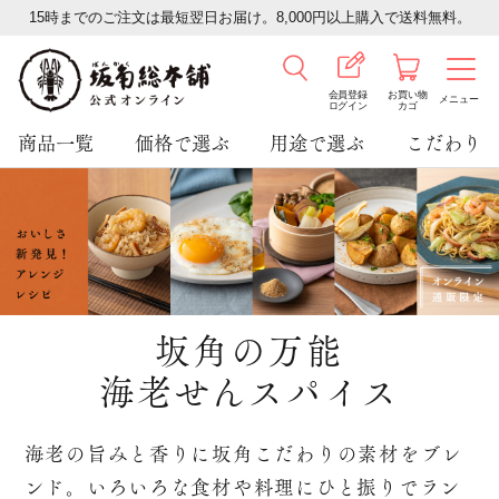
15時までのご注文は最短翌日お届け。8,000円以上購入で送料無料。
会員登録
お買い物
メニュー
ログイン
カゴ
商品一覧
価格で選ぶ
用途で選ぶ
こだわり
坂角の万能
海老せんスパイス
海老の旨みと香りに坂角こだわりの素材をブレ
ンド。
いろいろな食材や料理にひと振りでラン