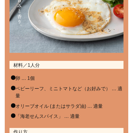
材料／1人分
卵 … 1個
ベビーリーフ、ミニトマトなど（お好みで） … 適
量
オリーブオイル (またはサラダ油) … 適量
「海老せんスパイス」 … 適量
作り方