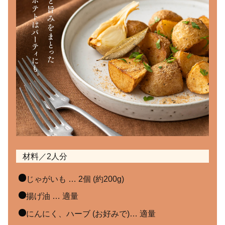
材料／2人分
じゃがいも … 2個 (約200g)
揚げ油 … 適量
にんにく、ハーブ (お好みで)… 適量