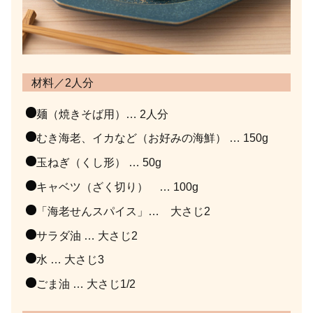
材料／2人分
麺（焼きそば用）… 2人分
むき海老、イカなど（お好みの海鮮） … 150g
玉ねぎ（くし形） … 50g
キャベツ（ざく切り） … 100g
「海老せんスパイス」… 大さじ2
サラダ油 … 大さじ2
水 … 大さじ3
ごま油 … 大さじ1/2