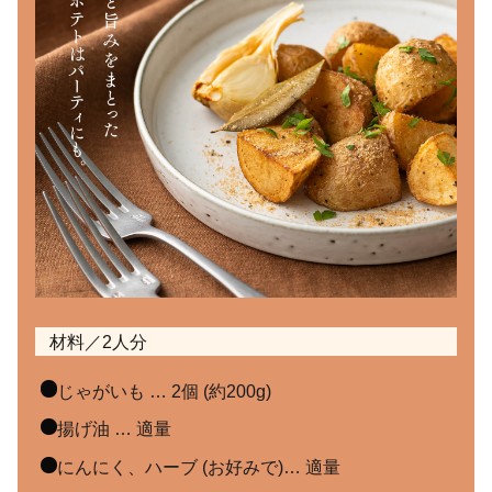
材料／2人分
じゃがいも … 2個 (約200g)
揚げ油 … 適量
にんにく、ハーブ (お好みで)… 適量