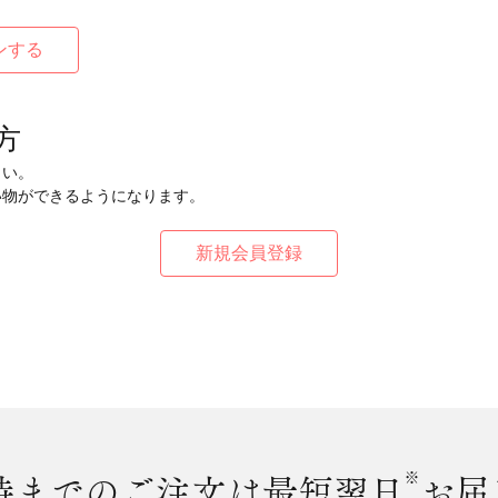
方
さい。
い物ができるようになります。
時まで
のご注文は最短翌日
※
お届