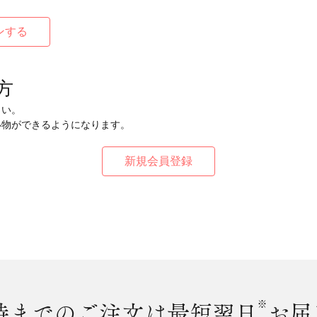
方
さい。
い物ができるようになります。
時まで
のご注文は最短翌日
※
お届