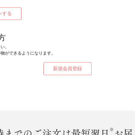
方
さい。
い物ができるようになります。
時まで
のご注文は最短翌日
※
お届