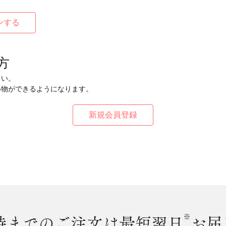
方
さい。
い物ができるようになります。
時まで
のご注文は最短翌日
※
お届