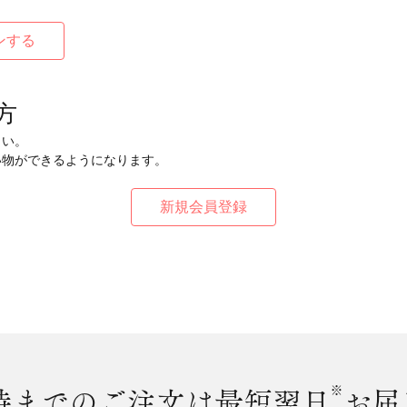
方
さい。
い物ができるようになります。
時まで
のご注文は最短翌日
※
お届