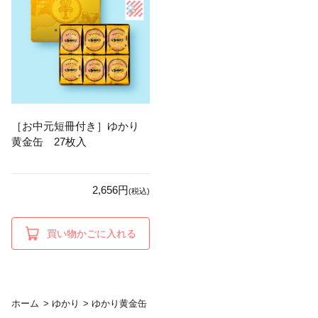
［お中元短冊付き］ゆかり
黄金缶 27枚入
2,656円
(税込)
買い物かごに入れる
ホーム
>
ゆかり
>
ゆかり黄金缶