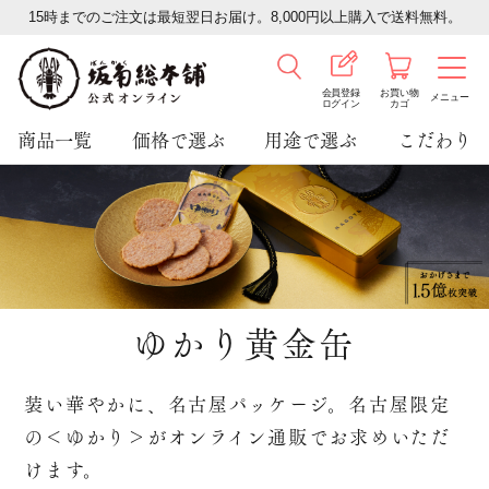
15時までのご注文は最短翌日お届け。8,000円以上購入で送料無料。
会員登録
お買い物
メニュー
ログイン
カゴ
商品一覧
価格で選ぶ
用途で選ぶ
こだわり
ゆかり黄金缶
装い華やかに、名古屋パッケージ。名古屋限定
の＜ゆかり＞がオンライン通販でお求めいただ
けます。