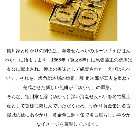
徳川家とゆかりの関係は、海老せんべいのルーツ「えびはん
ぺい」に始まります。1666年（寛文6年）に尾張藩主の徳川光
友公に献上され、極上の美味として絶賛された「えびはんぺ
い」。それを、坂角総本舖の始祖、坂 角次郎が工夫を重ねて
完成させた新しい煎餅が「ゆかり」の原形。
そんな、徳川家と縁（ゆかり）深い海老せんべいを名古屋土
産として皆様に親しんでいただくため、ゆかり黄金缶は名古
屋城の鯱にあやかり、黄金色に輝く缶で名古屋らしい華やか
なイメージを表現しています。