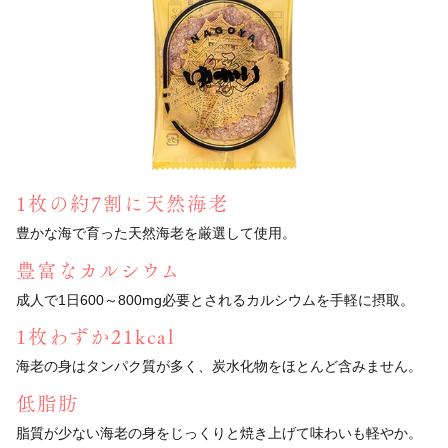
1枚の約7割に天然海老
豊かな海で育った天然海老を厳選して使用。
豊富なカルシウム
成人で1日600～800mg必要とされる
カルシウムを手軽に摂取。
1枚わずか21kcal
海老の身はタンパク質が多く、
炭水化物をほとんど含みません。
低脂肪
脂質が少ない海老の身をじっくりと焼き上げて
味わいも軽やか。