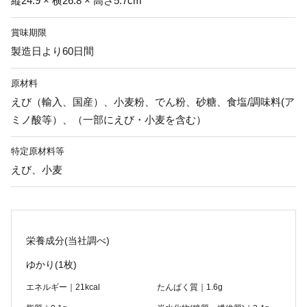
縦24.9 × 横26.8 × 高さ5.7cm
賞味期限
製造日より60日間
原材料
えび（輸入、国産）、小麦粉、でん粉、砂糖、食塩/調味料(ア
ミノ酸等）、（一部にえび・小麦を含む）
特定原材料等
えび、小麦
栄養成分(当社調べ)
ゆかり
(1枚)
エネルギー｜21kcal
たんぱく質｜1.6g