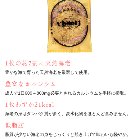
1枚の約7割に天然海老
豊かな海で育った天然海老を厳選して使用。
豊富なカルシウム
成人で1日600～800mg必要とされる
カルシウムを手軽に摂取。
1枚わずか21kcal
海老の身はタンパク質が多く、
炭水化物をほとんど含みません。
低脂肪
脂質が少ない海老の身をじっくりと焼き上げて
味わいも軽やか。