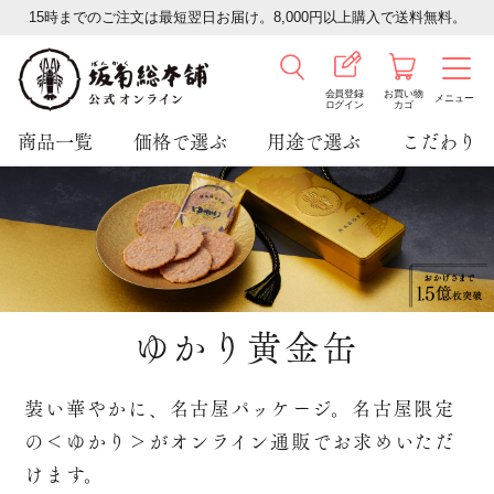
15時までのご注文は最短翌日お届け。8,000円以上購入で送料無料。
会員登録
お買い物
メニュー
ログイン
カゴ
商品一覧
価格で選ぶ
用途で選ぶ
こだわり
ゆかり黄金缶
装い華やかに、名古屋パッケージ。名古屋限定
の＜ゆかり＞がオンライン通販でお求めいただ
けます。