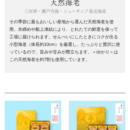
天然海老
三河湾・瀬戸内海・ニューギニア島近海産
その季節に最もおいしい産地から選んだ天然海老を使
用。氷締めや船上凍結により、とれたての鮮度を保って
工場に届けられます。せんべいにしたときにコクが出る
小型海老（体長約10cm）を厳選し、たっぷりと贅沢に使
っているので、旨みや甘みが際立ちます。＜ゆかり＞は
この天然海老を約7割も使用しています。