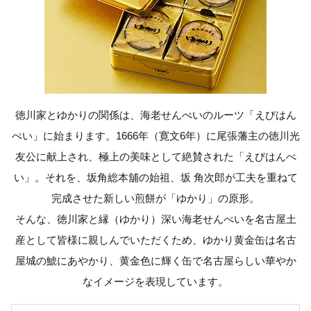
徳川家とゆかりの関係は、海老せんべいのルーツ「えびはん
ぺい」に始まります。1666年（寛文6年）に尾張藩主の徳川光
友公に献上され、極上の美味として絶賛された「えびはんぺ
い」。それを、坂角総本舖の始祖、坂 角次郎が工夫を重ねて
完成させた新しい煎餅が「ゆかり」の原形。
そんな、徳川家と縁（ゆかり）深い海老せんべいを名古屋土
産として皆様に親しんでいただくため、ゆかり黄金缶は名古
屋城の鯱にあやかり、黄金色に輝く缶で名古屋らしい華やか
なイメージを表現しています。