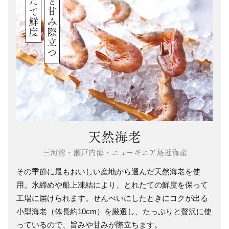
とれたて鮮度
旨みと甘み際立つ
天然海老
三河湾・瀬戸内海・ニューギニア島近海産
その季節に最もおいしい産地から選んだ天然海老を使
用。氷締めや船上凍結により、とれたての鮮度を保って
工場に届けられます。せんべいにしたときにコクが出る
小型海老（体長約10cm）を厳選し、たっぷりと贅沢に使
っているので、旨みや甘みが際立ちます。