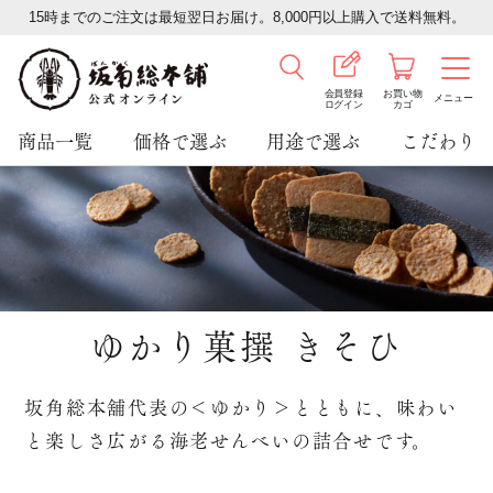
15時までのご注文は最短翌日お届け。8,000円以上購入で送料無料。
会員登録
お買い物
メニュー
ログイン
カゴ
商品一覧
価格で選ぶ
用途で選ぶ
こだわり
ゆかり菓撰 きそひ
坂角総本舖代表の＜ゆかり＞とともに、味わい
と楽しさ広がる海老せんべいの詰合せです。