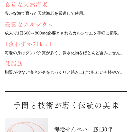
良質な天然海老
豊かな海で育った天然海老を厳選して使用。
豊富なカルシウム
成人で1日600～800mg必要とされる
カルシウムを手軽に摂取。
1枚わずか21kcal
海老の身はタンパク質が多く、
炭水化物をほとんど含みません。
低脂肪
脂質が少ない海老の身をじっくりと焼き上げて
味わいも軽やか。
手間と技術が磨く伝統の美味
海老せんべい一筋130年