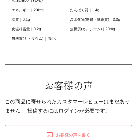
海老焼のり
(1枚)
エネルギー｜20kcal
たんぱく質｜1.4g
脂質｜0.1g
炭水化物(糖質・繊維質)｜3.3g
食塩相当量｜0.2g
無機質(カルシウム)｜20mg
無機質(ナトリウム)｜79mg
お客様の声
この商品に寄せられたカスタマーレビューはまだあり
ません。
投稿するには
ログイン
が必要です。
お客様の声を書く