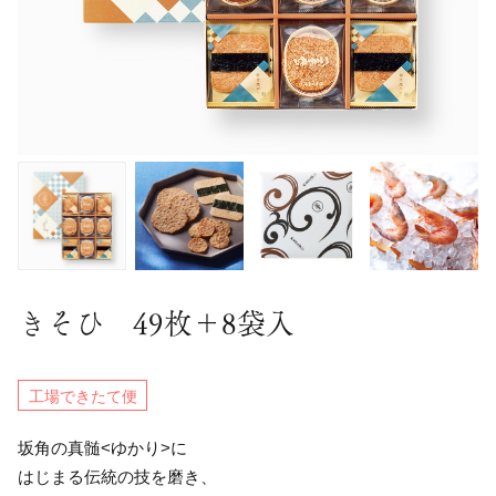
きそひ 49枚＋8袋入
工場できたて便
坂角の真髄<ゆかり>に
はじまる伝統の技を磨き、