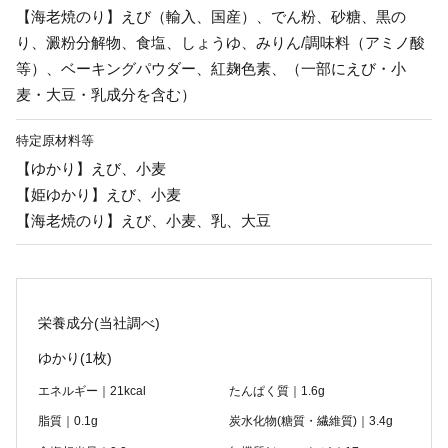
【海老焼のり】えび（輸入、国産）、でん粉、砂糖、黒の
り、澱粉分解物、食塩、しょうゆ、みりん/調味料（アミノ酸
等）、ベーキングパウダー、紅麹色素、（一部にえび・小
麦・大豆・乳成分を含む）
特定原材料等
【ゆかり】えび、小麦
【姫ゆかり】えび、小麦
【海老焼のり】えび、小麦、乳、大豆
栄養成分(当社調べ)
ゆかり
(1枚)
エネルギー｜21kcal
たんぱく質｜1.6g
脂質｜0.1g
炭水化物(糖質・繊維質)｜3.4g