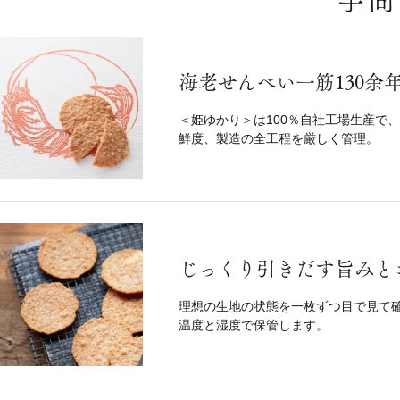
手間
海老せんべい一筋130余
＜姫ゆかり＞は100％自社工場生産で
鮮度、製造の全工程を厳しく管理。
じっくり引きだす旨みと
理想の生地の状態を一枚ずつ目で見て
温度と湿度で保管します。