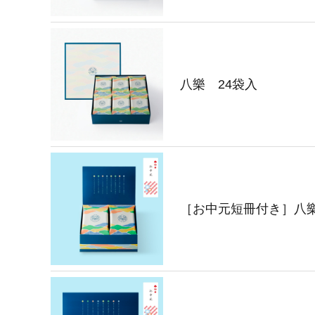
八樂 24袋入
［お中元短冊付き］八樂