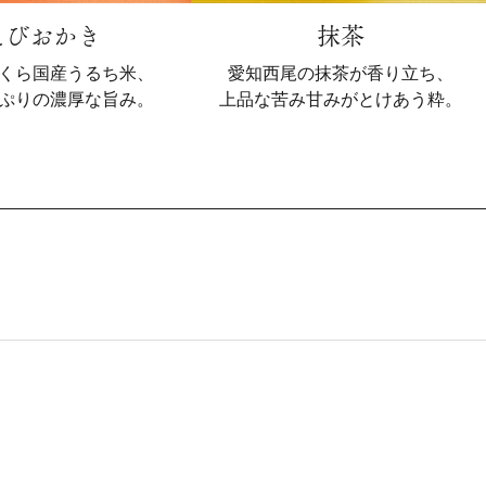
えびおかき
抹茶
くら国産うるち米、
愛知西尾の抹茶が香り立ち、
ぷりの濃厚な旨み。
上品な苦み甘みがとけあう粋。