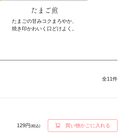
たまご煎
たまごの甘みコクまろやか、
焼き印かわいく口どけよく。
全
11
件
129円
買い物かごに入れる
(税込)