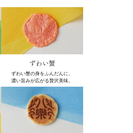
ずわい蟹
ずわい蟹の身をふんだんに、
濃い旨みが広がる贅沢美味。