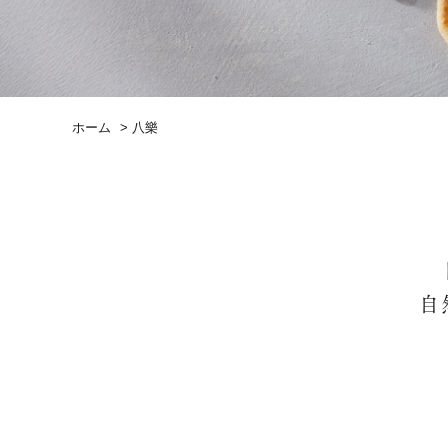
ホーム
>
八樂
自