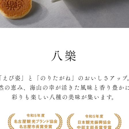
八樂
「えび姿」と「のりたがね」のおいしさアップ
然の恵み、海山の幸が活きた風味と香り豊か
彩りも楽しい八種の美味が集います。