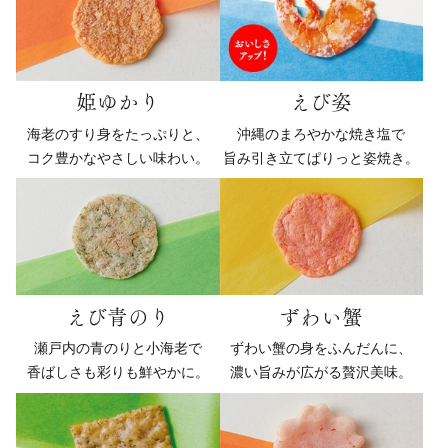
姫ゆかり
えび姿
海老のすり身をたっぷりと、
沖縄のまろやかな焼き塩で
コク豊かなやさしい味わい。
旨み引き立てぱりっと姿焼き。
えび青のり
ずわい蟹
瀬戸内の青のりと小海老で
ずわい蟹の身をふんだんに、
香ばしさも彩りも鮮やかに。
濃い旨みが広がる贅沢美味。