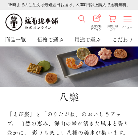
15時までのご注文は最短翌日お届け。8,000円以上購入で送料無料。
会員登録
お買い物
メニュー
ログイン
カゴ
商品一覧
価格で選ぶ
用途で選ぶ
こだわり
八樂
「えび姿」と「のりたがね」のおいしさアッ
プ。
自然の恵み、海山の幸が活きた風味と香り
豊かに、
彩りも楽しい八種の美味が集います。