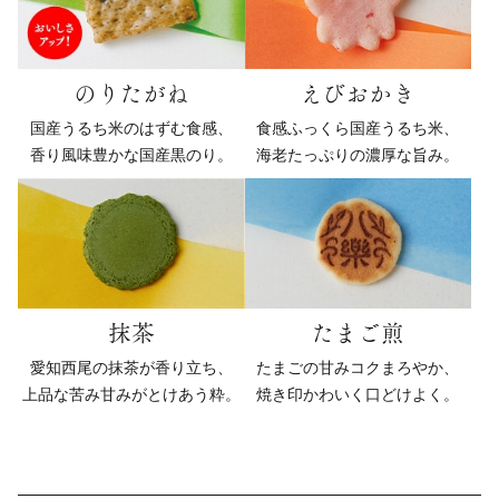
のりたがね
えびおかき
国産うるち米のはずむ食感、
食感ふっくら国産うるち米、
香り風味豊かな国産黒のり。
海老たっぷりの濃厚な旨み。
抹茶
たまご煎
愛知西尾の抹茶が香り立ち、
たまごの甘みコクまろやか、
上品な苦み甘みがとけあう粋。
焼き印かわいく口どけよく。