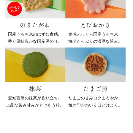
のりたがね
えびおかき
国産うるち米のはずむ食感、
食感ふっくら国産うるち米、
香り風味豊かな国産黒のり。
海老たっぷりの濃厚な旨み。
抹茶
たまご煎
愛知西尾の抹茶が香り立ち、
たまごの甘みコクまろやか、
上品な苦み甘みがとけあう粋。
焼き印かわいく口どけよく。