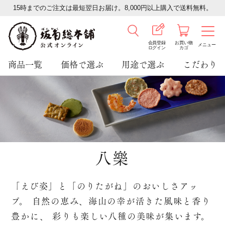
15時までのご注文は最短翌日お届け。8,000円以上購入で送料無料。
会員登録
お買い物
メニュー
ログイン
カゴ
商品一覧
価格で選ぶ
用途で選ぶ
こだわり
八樂
「えび姿」と「のりたがね」のおいしさアッ
プ。
自然の恵み、海山の幸が活きた風味と香り
豊かに、
彩りも楽しい八種の美味が集います。