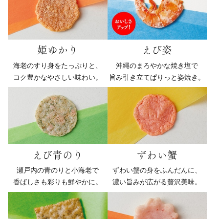
姫ゆかり
えび姿
海老のすり身をたっぷりと、
沖縄のまろやかな焼き塩で
コク豊かなやさしい味わい。
旨み引き立てぱりっと姿焼き。
えび青のり
ずわい蟹
瀬戸内の青のりと小海老で
ずわい蟹の身をふんだんに、
香ばしさも彩りも鮮やかに。
濃い旨みが広がる贅沢美味。