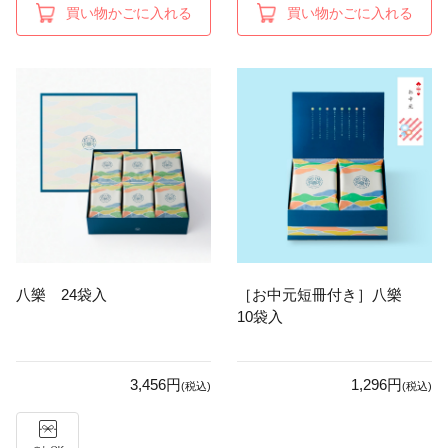
買い物かごに入れる
買い物かごに入れる
八樂 24袋入
［お中元短冊付き］八樂
10袋入
3,456円
1,296円
(税込)
(税込)