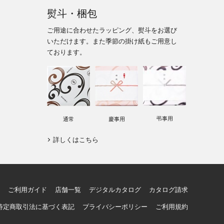
熨斗・梱包
ご用途に合わせたラッピング、熨斗をお選び
いただけます。また季節の掛け紙もご用意し
ております。
弔事用
通常
慶事用
詳しくはこちら
ご利用ガイド
店舗一覧
デジタルカタログ
カタログ請求
特定商取引法に基づく表記
プライバシーポリシー
ご利用規約