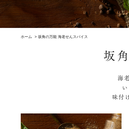
ホーム
>
坂角の万能 海老せんスパイス
坂
海
い
味付