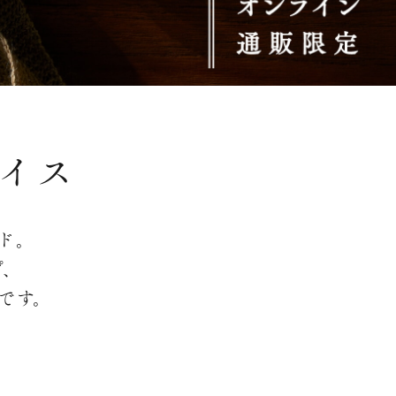
イス
ド。
プ、
です。