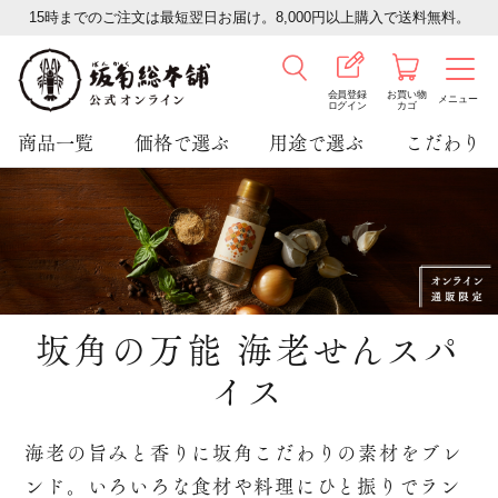
15時までのご注文は最短翌日お届け。8,000円以上購入で送料無料。
会員登録
お買い物
メニュー
ログイン
カゴ
商品一覧
価格で選ぶ
用途で選ぶ
こだわり
坂角の万能 海老せんスパ
イス
海老の旨みと香りに坂角こだわりの素材をブレ
ンド。
いろいろな食材や料理にひと振りでラン