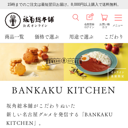
15時までのご注文は最短翌日お届け。8,000円以上購入で送料無料。
会員登録
お買い物
メニュー
ログイン
カゴ
商品一覧
価格で選ぶ
用途で選ぶ
こだわり
BANKAKU KITCHEN
坂角総本舗がこだわりぬいた
新しい名古屋グルメを発信する「BANKAKU
KITCHEN」。