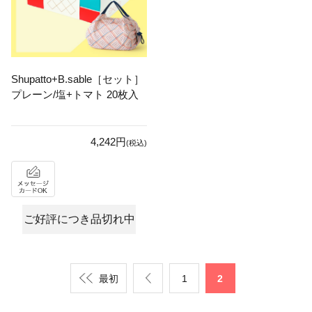
Shupatto+B.sable［セット］
プレーン/塩+トマト 20枚入
4,242円
(税込)
ご好評につき品切れ中
最初
1
2