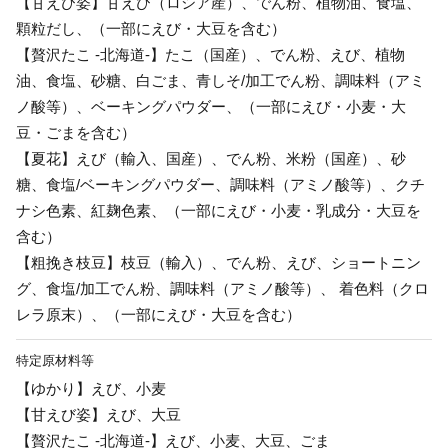
【甘えび姿】甘えび（ロシア産）、でん粉、植物油、食塩、
顆粒だし、（一部にえび・大豆を含む）
【贅沢たこ -北海道-】たこ（国産）、でん粉、えび、植物
油、食塩、砂糖、白ごま、青しそ/加工でん粉、調味料（アミ
ノ酸等）、ベーキングパウダー、（一部にえび・小麦・大
豆・ごまを含む）
【夏花】えび（輸入、国産）、でん粉、米粉（国産）、砂
糖、食塩/ベーキングパウダー、調味料（アミノ酸等）、クチ
ナシ色素、紅麹色素、（一部にえび・小麦・乳成分・大豆を
含む）
【粗挽き枝豆】枝豆（輸入）、でん粉、えび、ショートニン
グ、食塩/加工でん粉、調味料（アミノ酸等）、 着色料（クロ
レラ原末）、（一部にえび・大豆を含む）
特定原材料等
【ゆかり】えび、小麦
【甘えび姿】えび、大豆
【贅沢たこ -北海道-】えび、小麦、大豆、ごま