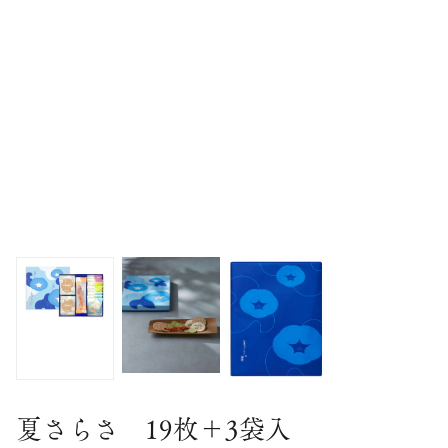
夏さらさ 19枚＋3袋入