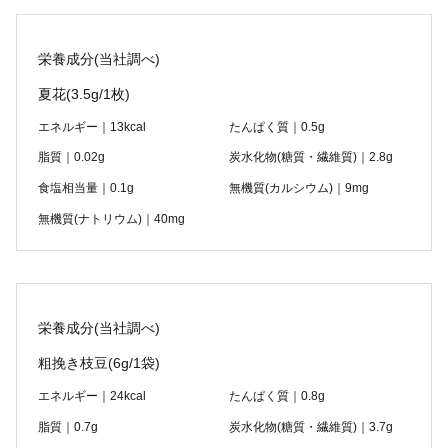
栄養成分(当社調べ)
夏花
(3.5g/1枚)
エネルギー｜13kcal
たんぱく質｜0.5g
脂質｜0.02g
炭水化物(糖質・繊維質)｜2.8g
食塩相当量｜0.1g
無機質(カルシウム)｜9mg
無機質(ナトリウム)｜40mg
栄養成分(当社調べ)
粗挽き枝豆
(6g/1袋)
エネルギー｜24kcal
たんぱく質｜0.8g
脂質｜0.7g
炭水化物(糖質・繊維質)｜3.7g