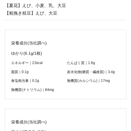
【夏花】えび、小麦、乳、大豆
【粗挽き枝豆】えび、大豆
栄養成分(当社調べ)
ゆかり
(6.1g/1枚)
エネルギー｜21kcal
たんぱく質｜1.6g
脂質｜0.1g
炭水化物(糖質・繊維質)｜3.4g
食塩相当量｜0.2g
無機質(カルシウム)｜17mg
無機質(ナトリウム)｜84mg
栄養成分(当社調べ)