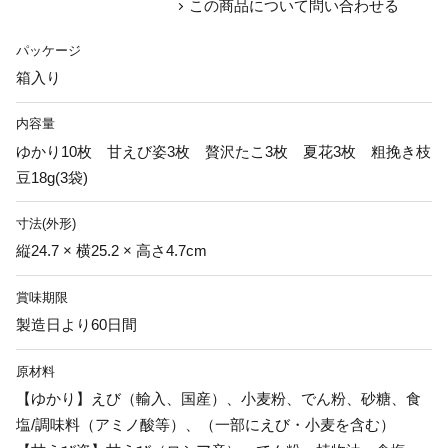
この商品について問い合わせる
パッケージ
箱入り
内容量
ゆかり10枚 甘えび姿3枚 贅沢たこ3枚 夏花3枚 粗挽き枝
豆18g(3袋)
寸法(外形)
縦24.7 × 横25.2 × 高さ4.7cm
賞味期限
製造日より60日間
原材料
【ゆかり】えび（輸入、国産）、小麦粉、でん粉、砂糖、食
塩/調味料（アミノ酸等）、（一部にえび・小麦を含む）