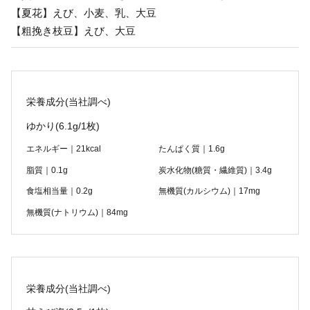
【夏花】えび、小麦、乳、大豆
【粗挽き枝豆】えび、大豆
栄養成分(当社調べ)
ゆかり
(6.1g/1枚)
エネルギー｜21kcal
たんぱく質｜1.6g
脂質｜0.1g
炭水化物(糖質・繊維質)｜3.4g
食塩相当量｜0.2g
無機質(カルシウム)｜17mg
無機質(ナトリウム)｜84mg
栄養成分(当社調べ)