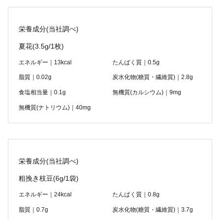
栄養成分(当社調べ)
夏花
(3.5g/1枚)
エネルギー｜13kcal
たんぱく質｜0.5g
脂質｜0.02g
炭水化物(糖質・繊維質)｜2.8g
食塩相当量｜0.1g
無機質(カルシウム)｜9mg
無機質(ナトリウム)｜40mg
栄養成分(当社調べ)
粗挽き枝豆
(6g/1袋)
エネルギー｜24kcal
たんぱく質｜0.8g
脂質｜0.7g
炭水化物(糖質・繊維質)｜3.7g