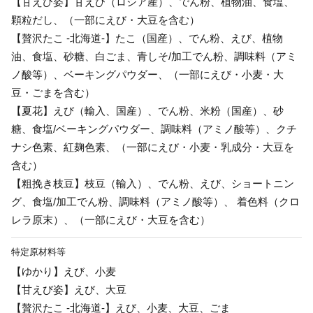
【甘えび姿】甘えび（ロシア産）、でん粉、植物油、食塩、
顆粒だし、（一部にえび・大豆を含む）
【贅沢たこ -北海道-】たこ（国産）、でん粉、えび、植物
油、食塩、砂糖、白ごま、青しそ/加工でん粉、調味料（アミ
ノ酸等）、ベーキングパウダー、（一部にえび・小麦・大
豆・ごまを含む）
【夏花】えび（輸入、国産）、でん粉、米粉（国産）、砂
糖、食塩/ベーキングパウダー、調味料（アミノ酸等）、クチ
ナシ色素、紅麹色素、（一部にえび・小麦・乳成分・大豆を
含む）
【粗挽き枝豆】枝豆（輸入）、でん粉、えび、ショートニン
グ、食塩/加工でん粉、調味料（アミノ酸等）、 着色料（クロ
レラ原末）、（一部にえび・大豆を含む）
特定原材料等
【ゆかり】えび、小麦
【甘えび姿】えび、大豆
【贅沢たこ -北海道-】えび、小麦、大豆、ごま