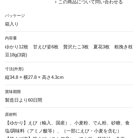
この商品について問い合わせる
パッケージ
箱入り
内容量
ゆかり12枚 甘えび姿6枚 贅沢たこ3枚 夏花3枚 粗挽き枝
豆18g(3袋)
寸法(外形)
縦34.8 × 横27.8 × 高さ4.3cm
賞味期限
製造日より60日間
原材料
【ゆかり】えび（輸入、国産）、小麦粉、でん粉、砂糖、食
塩/調味料（アミノ酸等）、（一部にえび・小麦を含む）