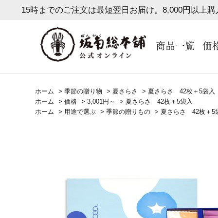
15時までのご注文は最短翌日お届け。8,000円以上
商品一覧
価
ホーム
>
季節の贈り物
>
夏さらさ
>
夏さらさ 42枚＋5袋入
ホーム
>
価格
>
3,001円～
>
夏さらさ 42枚＋5袋入
ホーム
>
用途で選ぶ
>
季節の贈りもの
>
夏さらさ 42枚＋5