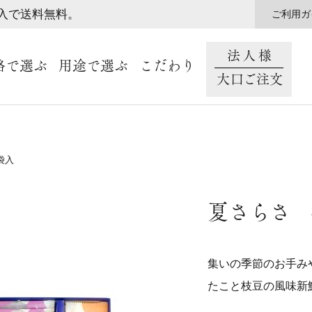
購入で送料無料。
ご利用ガ
法人様
格で選ぶ
用途で選ぶ
こだわり
大口ご注文
袋入
夏さらさ 
集いの季節のお手み
たこと枝豆の風味新