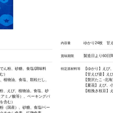
ゆかり24枚 甘え
内容量
製造日より60日
賞味期限
でん粉、砂糖、食塩/調味料
【ゆかり】えび
特定原材料等
む）
【甘えび姿】え
、植物油、食塩、顆粒だし、
【贅沢たこ -北
【夏花】えび、
ん粉、えび、植物油、食塩、砂
【粗挽き枝豆】
（アミノ酸等）、ベーキングパ
を含む）
粉（国産）、砂糖、食塩/ベー
クチナシ色素、紅麹色素、