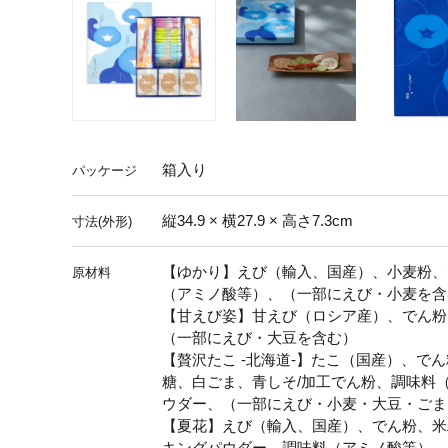
箱入り
パッケージ
縦34.9 × 横27.9 × 高さ7.3cm
寸法(外形)
【ゆかり】えび（輸入、国産）、小麦粉、
原材料
（アミノ酸等）、（一部にえび・小麦を含
【甘えび姿】甘えび（ロシア産）、でん粉
（一部にえび・大豆を含む）
【贅沢たこ -北海道-】たこ（国産）、で
糖、白ごま、青しそ/加工でん粉、調味料
ウダー、（一部にえび・小麦・大豆・ごま
【夏花】えび（輸入、国産）、でん粉、米
キングパウダー、調味料（アミノ酸等）、