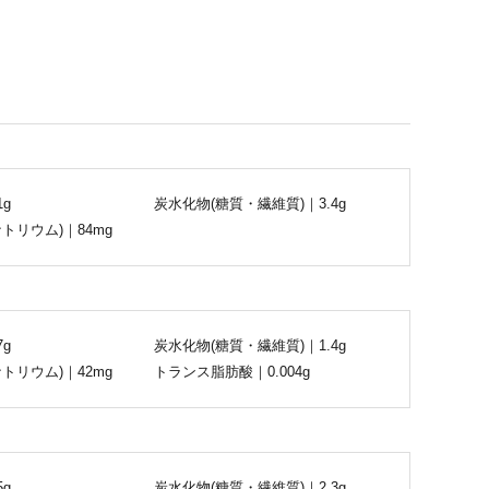
1g
炭水化物(糖質・繊維質)｜3.4g
トリウム)｜84mg
7g
炭水化物(糖質・繊維質)｜1.4g
トリウム)｜42mg
トランス脂肪酸｜0.004g
5g
炭水化物(糖質・繊維質)｜2.3g