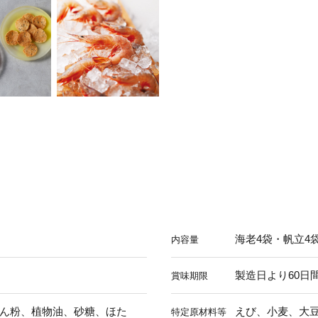
海老4袋・帆立4
内容量
製造日より60日
賞味期限
ん粉、植物油、砂糖、ほた
えび、小麦、大
特定原材料等