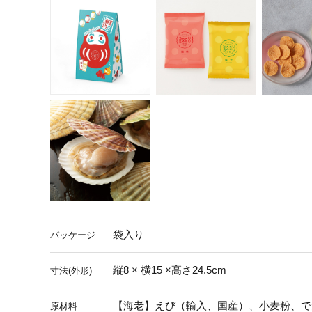
袋入り
パッケージ
縦8 × 横15 ×高さ24.5cm
寸法(外形)
【海老】えび（輸入、国産）、小麦粉、で
原材料