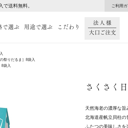
購入で送料無料。
ご利用ガ
法人様
格で選ぶ
用途で選ぶ
こだわり
大口ご注文
入
の祭りだるま］8袋入
8袋入
さくさく日
天然海老の濃厚な旨
北海道産帆立貝柱の
ふたつの美味しさを