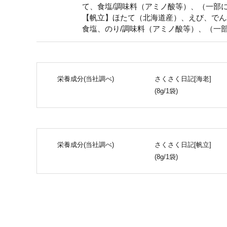
て、食塩/調味料（アミノ酸等）、（一部
【帆立】ほたて（北海道産）、えび、でん
食塩、のり/調味料（アミノ酸等）、（一
栄養成分(当社調べ)
さくさく日記[海老]
(8g/1袋)
栄養成分(当社調べ)
さくさく日記[帆立]
(8g/1袋)