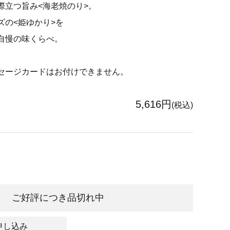
際立つ旨み<海老焼のり>。
ズの<姫ゆかり>を
自慢の味くらべ。
セージカードはお付けできません。
5,616円
(税込)
ご好評につき品切れ中
申し込み