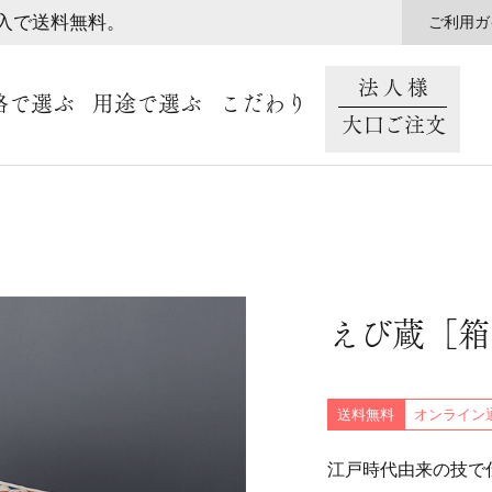
購入で送料無料。
ご利用ガ
法人様
格で選ぶ
用途で選ぶ
こだわり
大口ご注文
えび蔵［箱
送料無料
オンライン
江戸時代由来の技で