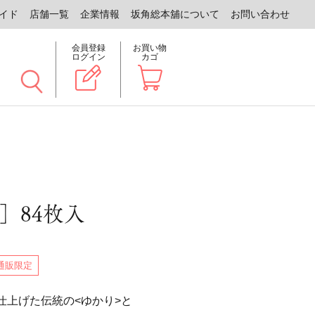
イド
店舗一覧
企業情報
坂角総本舖について
お問い合わせ
会員登録
お買い物
ログイン
カゴ
］84枚入
通販限定
仕上げた伝統の<ゆかり>と