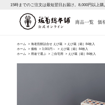
15時までのご注文は最短翌日お届け。8,000円以上
商品一覧
価
ホーム
>
海老煎餅詰合せ えび蔵
>
えび蔵［箱］84枚入
ホーム
>
価格
>
3,001円～
>
えび蔵［箱］84枚入
ホーム
>
用途で選ぶ
>
ご自宅用
>
えび蔵［箱］84枚入