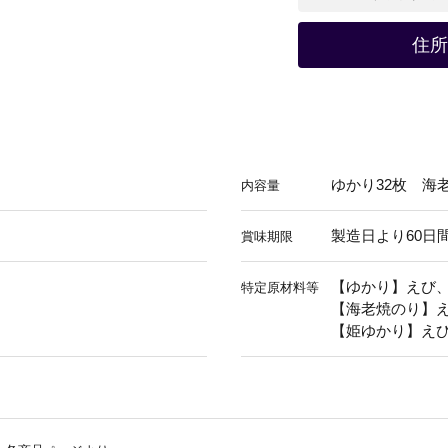
住所
ゆかり32枚 海
内容量
製造日より60日
賞味期限
【ゆかり】えび
特定原材料等
【海老焼のり】
【姫ゆかり】え