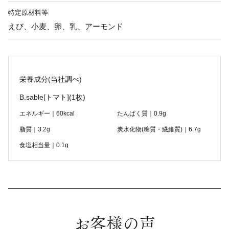
特定原材料等
えび、小麦、卵、乳、アーモンド
栄養成分(当社調べ)
B.sable[トマト]
(1枚)
エネルギー｜60kcal
たんぱく質｜0.9g
脂質｜3.2g
炭水化物(糖質・繊維質)｜6.7g
食塩相当量｜0.1g
お客様の声