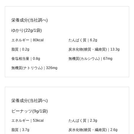
栄養成分(当社調べ)
ゆかり
(22g/1袋)
エネルギー｜80kcal
たんぱく質｜6.2g
脂質｜0.2g
炭水化物(糖質・繊維質)｜13.3g
食塩相当量｜0.8g
無機質(カルシウム)｜67mg
無機質(ナトリウム)｜326mg
栄養成分(当社調べ)
ピーナッツ
(9g/1袋)
エネルギー｜53kcal
たんぱく質｜2.3g
脂質｜3.7g
炭水化物(糖質・繊維質)｜2.6g