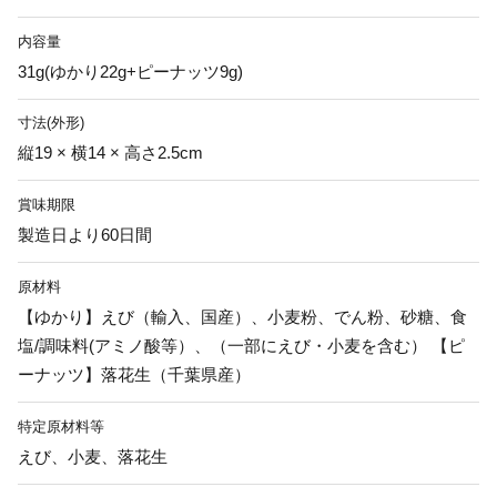
内容量
31g(ゆかり22g+ピーナッツ9g)
寸法(外形)
縦19 × 横14 × 高さ2.5cm
賞味期限
製造日より60日間
原材料
【ゆかり】えび（輸入、国産）、小麦粉、でん粉、砂糖、食
塩/調味料(アミノ酸等）、（一部にえび・小麦を含む） 【ピ
ーナッツ】落花生（千葉県産）
特定原材料等
えび、小麦、落花生